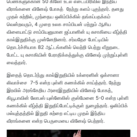
பெண்களுக்கான 50 கிலோ உடல் எடைப்பிரிவில் இந்திய
வீராங்கனை வினேஷ் போகத் நேற்று களம் புகுந்தார். தனது
முதல் சுற்றில், முந்தைய ஒலிம்பிக்கில் தங்கப்பதக்கம்
வென்றவரும், 4 முறை உலக சாம்பியன் மற்றும் ஆசிய
விளையாட்டு சாம்பியனுமான ஜப்பானின் யு சுசாகியை வீழ்த்தி
கால்இறுதிக்கு முன்னேறினார். சர்வதேச போட்டியில்
தொடர்ச்சியாக 82 ஆட்டங்களில் வெற்றி பெற்று வீறுநடை
போட்ட யு சுசாகியின் பேராதிக்கத்துக்கு வினேஷ் முற்றுப்புள்ளி
வைத்தார்.
இதைத் தொடர்ந்து கால்இறுதியில் உக்ரைனின் ஒக்சானா
லிவாச்சை 7-5 என்ற புள்ளி கணக்கில் சாய்த்தார். நேற்று
இரவில் அரங்கேறிய அரைஇறுதியில் வினேஷ் போகத்,
கியூபாவின் லோபஸ் யுஸ்னேலிஸ் குஸ்மேனை 5-0 என்ற புள்ளி
கணக்கில் வீழ்த்தி இறுதிப்போட்டிக்குள் நுழைந்தார். ஒலிம்பிக்
மல்யுத்தத்தில் இறுதி சுற்றை எட்டிய முதல் இந்திய
வீராங்கனை என்ற பெருமையை வினேஷ் பெற்றார்.