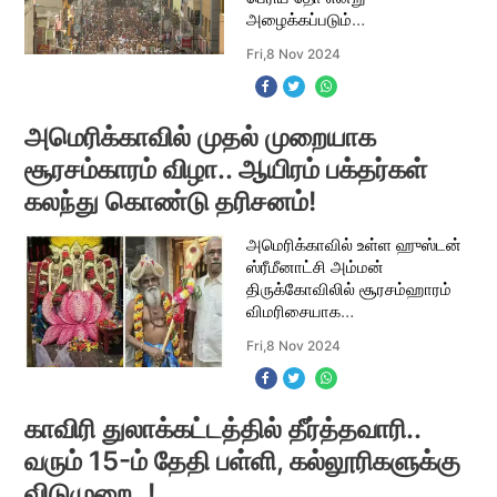
அழைக்கப்படும்
ஸ்ரீஅருணாசலேஸ்வரா் தேரின்
Fri,8 Nov 2024
வெள்ளோட்டம் இன்று காலை
நடைபெற்று வருகிறது.
தமிழ்நாட்டில் உள்ள
முதன்மையான முக்தி தலங்களி
அமெரிக்காவில் முதல் முறையாக
சூரசம்காரம் விழா.. ஆயிரம் பக்தர்கள்
கலந்து கொண்டு தரிசனம்!
அமெரிக்காவில் உள்ள ஹுஸ்டன்
ஸ்ரீமீனாட்சி அம்மன்
திருக்கோவிலில் சூரசம்ஹாரம்
விமரிசையாக
கொண்டாடப்பட்டது.
Fri,8 Nov 2024
அமெரிக்காவில் 47
ஆண்டுகளாக மதுரை மீனாட்சி
அம்மன் கோவில் டெக்ஸஸ்
மாகாணத்தின் ஒரு
காவிரி துலாக்கட்டத்தில் தீர்த்தவாரி..
அடையாளமாகவும் தமி
வரும் 15-ம் தேதி பள்ளி, கல்லூரிகளுக்கு
விடுமுறை..!