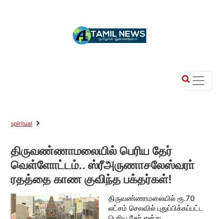
spiritual
திருவண்ணாமலையில் பெரிய தேர்
வெள்ளோட்டம்.. ஸ்ரீஅருணாசலேஸ்வரா்
ரதத்தை காண குவிந்த பக்தர்கள்!
திருவண்ணாமலையில் ரூ.70
லட்சம் செலவில் புதுப்பிக்கப்பட்ட
பெரிய தோ் என்று