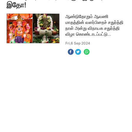
இதோ!
ஆண்டுதோறும் ஆவணி
மாதத்தின் வளர்பிறைச் சதுர்த்தி
நாள் அன்று விநாயக சதுர்த்தி
விழா கொண்டாடப்பட்டு
வருகிறது. தமிழ்நாட்டில்
Fri,6 Sep 2024
ஊரெங்கும் பந்தல்கள்
அமைக்கப்பட்டு தற்காலிகமாக
மண்ணால் செய்யப்பட்ட
விநாயகர் சிலை