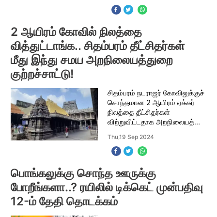
எழுந்துள்ளது. திருப்பதி லட்டு
தயார
2 ஆயிரம் கோவில் நிலத்தை
வித்துட்டாங்க.. சிதம்பரம் தீட்சிதர்கள்
மீது இந்து சமய அறநிலையத்துறை
குற்றச்சாட்டு!
சிதம்பரம் நடராஜர் கோவிலுக்குச்
சொந்தமான 2 ஆயிரம் ஏக்கர்
நிலத்தை தீட்சிதர்கள்
விற்றுவிட்டதாக அறநிலையத்
துறை குற்றம் சாட்டியுள்ளது.
Thu,19 Sep 2024
சிதம்பரம் நடராஜர் கோவில்
2008 முதல் 2014-ம் ஆண்டு
வரையில் இந்து சமய அ
பொங்கலுக்கு சொந்த ஊருக்கு
போறீங்களா..? ரயிலில் டிக்கெட் முன்பதிவு
12-ம் தேதி தொடக்கம்