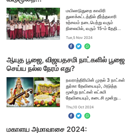
மயிலாடுதுறை காவிரி
துலாக்கட்டத்தில் தீர்த்தவாரி
உற்சவம் நடைபெற்று வரும்
நிலையில், வரும் 15-ம் தேதி
உள்ளூர் விடுமுறை
Tue,5 Nov 2024
அறிவிக்கப்பட்டுள்ளது. கங்கை,
யமுனை, சரஸ்வதி, கோதாவரி,
உள்ளிட்ட அனைத்து புண்ணிய
நதிக
ஆயுத பூஜை, விஜயதசமி நாட்களில் பூஜை
செய்ய நல்ல நேரம் எது?
நவராத்திரியின் முதல் 3 நாட்கள்
துர்கா தேவியையும், அடுத்த
மூன்று நாட்கள் லட்சுமி
தேவியையும், கடைசி மூன்று
நாட்கள் சரஸ்வதி தேவியையும்
Thu,10 Oct 2024
வழிபடுகிறோம். ஒரு மனிதனுக்கு
வீரம், செல்வம், ஞானம் இந்த
மூன்றும் அ
மகாளய அமாவாசை 2024: