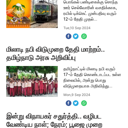
பொங்கல் பண்டிகைக்கு சொந்த
ஊர் செல்வோரின் வசதிக்காக,
ரயில் டிக்கெட் முன்பதிவு வரும்
12-ம் தேதி முதல்
தொடங்குகிறது. தமிழ்நாட்டில்
Tue,10 Sep 2024
மிகவும் உற்சாகமாக
கொண்டாடப்படும்
பண்டிகைகளில் முதன்மையானது
பொங்கல் பண்ட
மிலாடி நபி விடுமுறை தேதி மாற்றம்..
தமிழ்நாடு அரசு அறிவிப்பு
தமிழ்நாட்டில் மிலாடி நபி வரும்
17-ம் தேதி கொண்டாடப்பட உள்ள
நிலையில், அன்று பொது
விடுமுறையாக அறிவித்து
தமிழக அரசு அரசாணை
Mon,9 Sep 2024
பிறப்பித்துள்ளது. இறைத்தூதர்
முகமது நபியின் பிறந்த நாளை
இஸ்லாமியர்கள் மிலாடி நப
இன்று விநாயகர் சதுர்த்தி.. வழிபட
வேண்டிய நாள்; நேரம்; பூஜை முறை