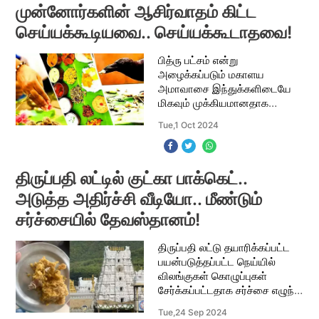
முன்னோர்களின் ஆசிர்வாதம் கிட்ட
செய்யக்கூடியவை.. செய்யக்கூடாதவை!
பித்ரு பட்சம் என்று
அழைக்கப்படும் மகாளய
அமாவாசை இந்துக்களிடையே
மிகவும் முக்கியமானதாக
கருதப்படுகிறது. இந்த நாள்
Tue,1 Oct 2024
முன்னோர்களை
வழிபடுவதற்கான நாளாக
அற்பணிக்கப்படுகிறது.
ஆன்மீகத்தில் உள்ள
திருப்பதி லட்டில் குட்கா பாக்கெட்..
நம்பிக்கைகளின் பட
அடுத்த அதிர்ச்சி வீடியோ.. மீண்டும்
சர்ச்சையில் தேவஸ்தானம்!
திருப்பதி லட்டு தயாரிக்கப்பட்ட
பயன்படுத்தப்பட்ட நெய்யில்
விலங்குகள் கொழுப்புகள்
சேர்க்கப்பட்டதாக சர்ச்சை எழுந்த
நிலையில், தற்போது லட்டு
Tue,24 Sep 2024
குறித்து புதிய சர்ச்சை ஒன்று