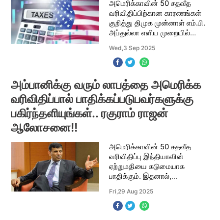
அமெரிக்காவின் 50 சதவீத
வரிவிதிப்பிற்கான காரணங்கள்
குறித்து திமுக முன்னாள் எம்.பி.
அப்துல்லா எளிய முறையில்
விளக்கம் அளித்துள்ளார்.
Wed,3 Sep 2025
சமூகத்தளத்தில் எம்.எம்.
அப்துல்லா எழுதியுள்ளதாவது,
”அமெரிக்கா நமக்கு
அம்பானிக்கு வரும் லாபத்தை அமெரிக்க
வரிவிதிப்பால் பாதிக்கப்படுபவர்களுக்கு
பகிர்ந்தளியுங்கள்.. ரகுராம் ராஜன்
ஆலோசனை!!
அமெரிக்காவின் 50 சதவீத
வரிவிதிப்பு இந்தியாவின்
ஏற்றுமதியை கடுமையாக
பாதிக்கும். இதனால்,
தொழிலாளர் சார்ந்த துறைகள்
Fri,29 Aug 2025
ஏற்றுமதி 70 சதவீதம் அளவுக்கு
குறையும் என்று
ஏற்றுமதியாளார்கள் மத்தியில்