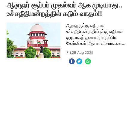
அச்சம் ஏற்பட்
ஆளுநர் சூப்பர் முதல்வர் ஆக முடியாது..
உச்சநீதிமன்றத்தில் கடும் வாதம்!!
ஆளுநருக்கு எதிராக
உச்சநீதிமன்ற தீர்ப்புக்கு எதிராக
குடியரசுத் தலைவர் எழுப்பிய
கேள்விகள் மீதான விசாரணை
உச்சநீதிமன்றத்தில் நடைபெற்று
Fri,29 Aug 2025
வருகிறது. தமிழ்நாடு அரசு
சார்பில் ஆஜரான வழக்கறிஞர்
அபிஷேக் மனு சிங்வ