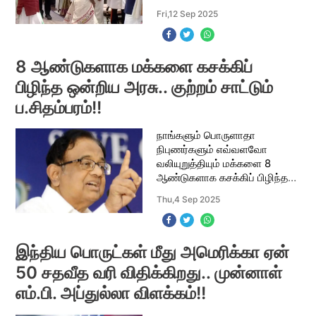
அடுத்த துணைக் குடியரசுத்
Fri,12 Sep 2025
தலைவருக்கான தேர்தல்
நடைபெற்றது. பாஜக கூட்டணி
சார்பில் மஹாராஷ்ட்ரா ஆளுநர் ச
8 ஆண்டுகளாக மக்களை கசக்கிப்
பிழிந்த ஒன்றிய அரசு.. குற்றம் சாட்டும்
ப.சிதம்பரம்!!
நாங்களும் பொருளாதா
நிபுணர்களும் எவ்வளவோ
வலியுறுத்தியும் மக்களை 8
ஆண்டுகளாக கசக்கிப் பிழிந்தது
ஒன்றிய அரசு. இப்போது
Thu,4 Sep 2025
கொண்டு வந்துள்ள மாற்றத்தை
வரவேற்கிறேன் என்று முன்னாள்
ஒன்றிய அமைச்சர் ப.சிதம்பரம்
கூ
இந்திய பொருட்கள் மீது அமெரிக்கா ஏன்
50 சதவீத வரி விதிக்கிறது.. முன்னாள்
எம்.பி. அப்துல்லா விளக்கம்!!