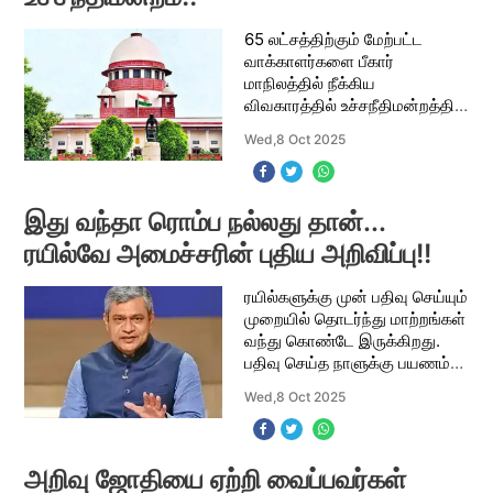
65 லட்சத்திற்கும் மேற்பட்ட
வாக்காளர்களை பீகார்
மாநிலத்தில் நீக்கிய
விவகாரத்தில் உச்சநீதிமன்றத்தில்
வழக்கு நடந்து வருகிறது.
Wed,8 Oct 2025
வழக்கை விசாரித்த உச்ச
நீதிமன்றம், பல்வேறு
கேள்விகளை இந்திய தலைமை
தேர்தல் ஆணை
இது வந்தா ரொம்ப நல்லது தான்...
ரயில்வே அமைச்சரின் புதிய அறிவிப்பு!!
ரயில்களுக்கு முன் பதிவு செய்யும்
முறையில் தொடர்ந்து மாற்றங்கள்
வந்து கொண்டே இருக்கிறது.
பதிவு செய்த நாளுக்கு பயணம்
செய்ய முடியவில்லை என்றால்
Wed,8 Oct 2025
டிக்கெட்டை ரத்து செய்யும்
முறையும் உள்ளது. பிடித்தம் போக
ம
அறிவு ஜோதியை ஏற்றி வைப்பவர்கள்