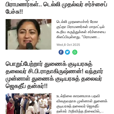
பிராமணர்கள்.. டெல்லி முதல்வர் சர்ச்சைப்
பேச்சு!!
டெல்லி முதலமைச்சர் ரேகா
குப்தா பிராமணர்கள் மாநாட்டில்
கூறிய கருத்துக்கள் சர்ச்சையை
கிளப்பியுள்ளது. ”பிராமண
சமூகம் தான் சமூகத்தின் அறிவு
Wed,8 Oct 2025
ஜோதியை ஏற்றி வைப்பவர்கள்.
பிராமணர்கள் வேதங்களையும்
ஆயுதங்களையும
பொறுப்பேற்றார் துணைக் குடியரசுத்
தலைவர் சி.பி.ராதாகிருஷ்ணன்! வந்தார்
முன்னாள் துணைக் குடியரசுத் தலைவர்
ஜெகதீப் தன்கர்!!
உடல்நிலை காரணமாக பதவி
விலகுவதாக முன்னாள் துணைக்
குடியரசுத் தலைவர் ஜெகதீப்
தன்கர் அறிவித்த நிலையில்,