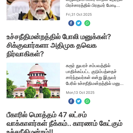
பிரச்சாரத்தில் பிரதமர் மோடி
குற்றம் சாட்டியிருந்தார். இதற்கு
Fri,31 Oct 2025
முதலமைச்சர் மு.க.ஸ்டாலின்
கடுமையான கண்டனத்தை
தெரிவி
உச்சநீதிமன்றத்தில் போலி மனுக்கள்?
சிக்குவார்களா அதிமுக தவெக
நிர்வாகிகள்?
கரூர் துயரச் சம்பவத்தில்
பாதிக்கப்பட்ட குடும்பத்தைச்
சார்ந்தவர்கள் என்று இருவர்
பேரில் உச்சநீதிமன்றத்தில் மனு
தாக்கல் செய்யப்பட்டுள்ளது
Mon,13 Oct 2025
சிறப்பு புலனாய்வுக் குழுவின்
விசாரணை மீது நம்பிக்கை
இல்லை என்று
பீகாரில் மொத்தம் 47 லட்சம்
வாக்காளர்கள் நீக்கம்.. காரணம் கேட்கும்
உச்சநீதிமன்றம்!!