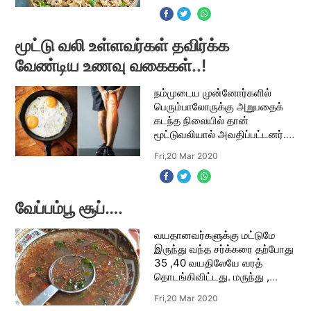
பூண்டு – 4 பல் இஞ்சி – 1 துண்டு
உப்பு தே
மூட்டு வலி உள்ளவர்கள் தவிர்க்க
வேண்டிய உணவு வகைகள்..!
நம்முடைய முன்னோர்களில்
பெரும்பாலோருக்கு அறுபதைக்
கடந்த நிலையில் தான்
மூட்டுவலியால் அவதிப்பட்டனர்.
ஆனால் இன்றைய உணவுப் பழக்க
Fri,20 Mar 2020
வழக்கங்களால் மிகவும் இளம்
வயதிலேயே மூட்டு வலியால்
பாதிக்கப்படுகிறார்கள். நம
வேப்பம்பூ சூப்….
வயதானவர்களுக்கு மட்டுமே
இருந்து வந்த சர்க்கரை தற்போது
35 ,40 வயதிலேயே வரத்
தொடங்கிவிட்டது. மருந்து ,
மாத்திரைகள் இருந்தாலும்
Fri,20 Mar 2020
சர்க்கரையை கட்டுப்பாட்டில்