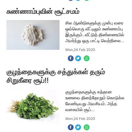
நைசாக அரைத்து சலித்துக்
கொள்ள வேண்டும்.வாசனை வரு
சுண்ணாம்புவின் சூட்சமம்
சில ஆண்டுகளுக்கு முன்பு வரை
ஒவ்வொரு வீட்டிலும் சுண்ணாம்பு
இருக்கும். வீட்டுத் திண்ணையில்
அமர்ந்து ஒரு பாட்டி வெற்றிலை
மென்று கொண்டேயிருக்கும்.
Mon,24 Feb 2020
இந்தச் சுண்ணாம்பில் ஏராளமான
கால்சியம் நிறைந்திருக்கிறது.
குழந்தைகளுக்கு சத்துக்கள் தரும்
சிறுகீரை சூப்!!
குழந்தைகளுக்கு சத்தான
உணவை தினந்தோறும் கொடுக்க
வேண்டியது அவசியம். அந்த
வகையில் சூப்
குழந்தைகளுக்கான சிறந்த
Mon,24 Feb 2020
உணவு. இன்று சிறுகீரை சூப்
செய்முறையை பார்க்கலாம்.