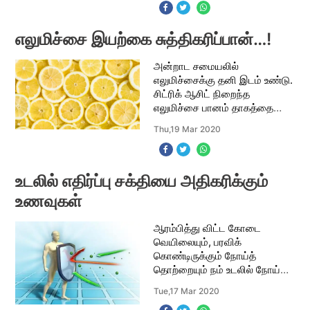
வைத்திருக்க பெரும்
அவதிக்குள்ளாகிறார்கள் சர்க்க
எலுமிச்சை இயற்கை சுத்திகரிப்பான்…!
அன்றாட சமையலில்
எலுமிச்சைக்கு தனி இடம் உண்டு.
சிட்ரிக் ஆசிட் நிறைந்த
எலுமிச்சை பானம் தாகத்தை
தணிப்பதுடன் உடல்
Thu,19 Mar 2020
வெப்பநிலையை சமச்சீராக
வைக்க உதவுகிறது. உடலுக்கு
புத்துணர்ச்சியை அளிப்பதோடு
தெம்பாகவும் உண
உடலில் எதிர்ப்பு சக்தியை அதிகரிக்கும்
உணவுகள்
ஆரம்பித்து விட்ட கோடை
வெயிலையும், பரவிக்
கொண்டிருக்கும் நோய்த்
தொற்றையும் நம் உடலில் நோய்
எதிர்ப்பு சக்தியைக் கொண்டு
Tue,17 Mar 2020
எளிதாக விரட்டியடிக்கலாம்.