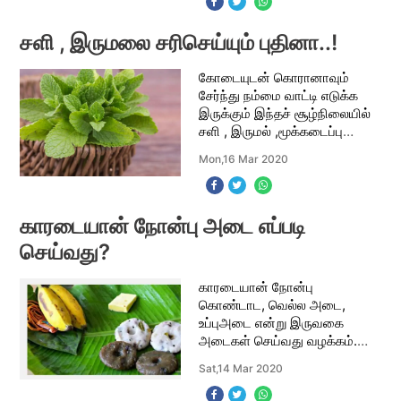
உடலின் எதிர்ப்பு சக்தி
தேவையான அளவு இருந்தாலே
எந்த சூழலை
சளி , இருமலை சரிசெய்யும் புதினா..!
கோடையுடன் கொரானாவும்
சேர்ந்து நம்மை வாட்டி எடுக்க
இருக்கும் இந்தச் சூழ்நிலையில்
சளி , இருமல் ,மூக்கடைப்பு
வராமல் நம்மை காத்துக்
Mon,16 Mar 2020
கொள்வது எப்படி என்று இந்தப்
பதிவில் காணலாம். கோடை
வெப்பத்தை தாக்குப் பி
காரடையான் நோன்பு அடை எப்படி
செய்வது?
காரடையான் நோன்பு
கொண்டாட, வெல்ல அடை,
உப்புஅடை என்று இருவகை
அடைகள் செய்வது வழக்கம்.
பச்சரிசி அரை கிலோவை
Sat,14 Mar 2020
அரைமணிநேரம் ஊற வைத்து
களைந்து வடித்து காயவைத்து