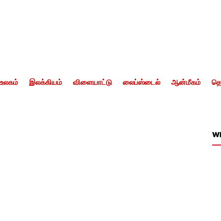
உலகம்
இலக்கியம்
விளையாட்டு
லைப்ஸ்டைல்
ஆன்மீகம்
தொ
W