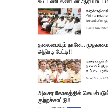
கூட்டணி கண்டன ஆர்ப்பாட்டம்
எதேச்சாதிகாரப
தீவிர வாக்காள
‘மதசார்பற்ற ம
Tue,11 Nov 202
தலைமையும் நானே.. முதலமைச்
அதிரடி பேட்டி!!
நடிகர் விஜய் 
நிலையில் திமு
எடப்பாடி பழனிச
Mon,10 Nov 20
அவசர கோலத்தில் செயல்படும
குற்றச்சாட்டு!!