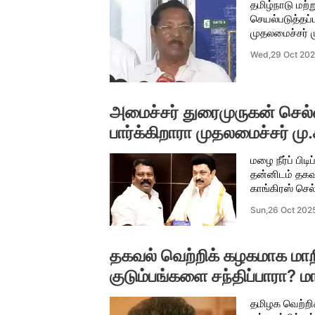
தமிழ்நாடு மற்ற
செயல்படுத்தப
முதலமைச்சர் மு
Wed,29 Oct 20
அமைச்சர் துரைமுருகன் செல
பார்க்கிறாரா முதலமைச்சர் மு
மழை நீர்ப் பி
தன்னிடம் தகவல
காங்கிரஸ் செ
Sun,26 Oct 202
தகவல் வெற்றிக் கழகமாக மாறி
குடும்பங்களை சந்திப்பாரா? ம
தமிழக வெற்றிக