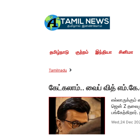
தமிழ்நாடு
குற்றம்
இந்தியா
சினிமா
Tamilnadu
கேட்கலாம்.. வைப் வித் எம்.கே.
எல்லாருக்கும்
ஜென் Z தலைமுற
பங்கேற்கிறார்
Wed,24 Dec 20