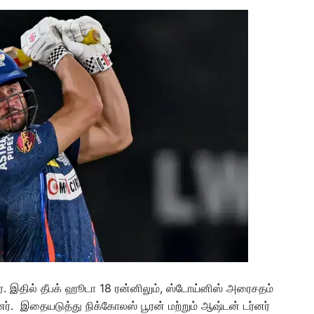
். இதில் தீபக் ஹூடா 18 ரன்னிலும், ஸ்டோய்னிஸ் அரைசதம்
ர். இதையடுத்து நிக்கோலஸ் பூரன் மற்றும் ஆஷ்டன் டர்னர்