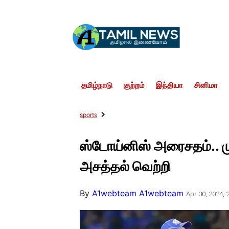
தமிழ்நாடு
குற்றம்
இந்தியா
சினிமா
sports
ஸ்டோய்னிஸ் அரைசதம்.. 
அசத்தல் வெற்றி
By
A1webteam A1webteam
Apr 30, 2024, 