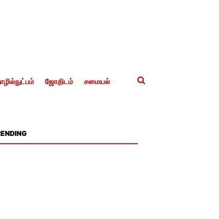
ழில்நுட்பம்
ஜோதிடம்
சமையல்
RENDING