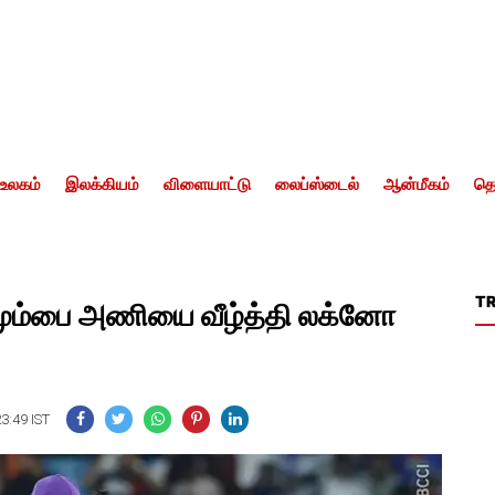
உலகம்
இலக்கியம்
விளையாட்டு
லைப்ஸ்டைல்
ஆன்மீகம்
தொ
T
மும்பை அணியை வீழ்த்தி லக்னோ
23:49 IST