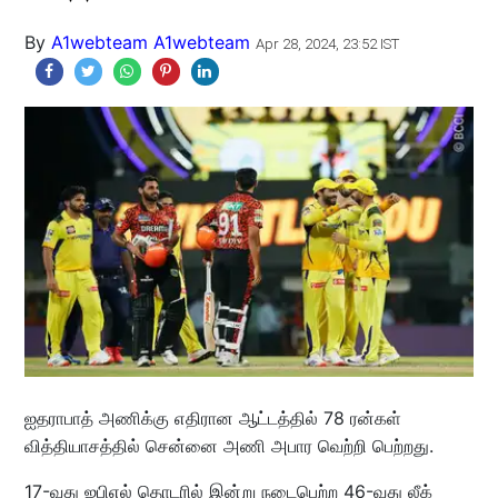
By
A1webteam A1webteam
Apr 28, 2024, 23:52 IST
ஐதராபாத் அணிக்கு எதிரான ஆட்டத்தில் 78 ரன்கள்
வித்தியாசத்தில் சென்னை அணி அபார வெற்றி பெற்றது.
17-வது ஐபிஎல் தொடரில் இன்று நடைபெற்ற 46-வது லீக்