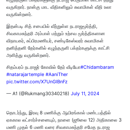
வருகிறார். நான்கு மாட வீதிகளிலும் சுவாமிகள் வீதி உலா
வருகின்றனர்.
இதன்படி சித் சபையில் வீற்றுள்ள நடராஜமூர்த்தி,
சிவகாமசுந்தரி அம்பாள் மற்றும் உற்சவ மூர்த்திகளான
விநாயகர், சுப்பிரமணியர், சண்டிகேஸ்வரர் சுவாமிகள்
தனித்தனி தேர்களில் எழுந்தருளி பக்தர்களுக்கு காட்சி
அளித்து வருகின்றனர்.
சிதம்பரம் நடராஜர் கோவில் தேர் வீடியோ
#Chidambaram
#natarajartemple
#AaniTher
pic.twitter.com/X7UnGlBnFz
— A1 (@Rukmang30340218)
July 11, 2024
தொடர்ந்து, இரவு 8 மணிக்கு ஆயிரங்கால் மண்டபத்தில்
ஏககால லட்சார்ச்சனையும், நாளை (ஜூலை 12) அதிகாலை 3
மணி முதல் 6 மணி வரை சிவகாமசுந்தரி சமேத நடராஜ