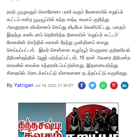
நாடு முழுவதும் கொரோனா பரவி வரும் வேளையில் கறுப்பர்
கூட்டம் என்ற யூடியூப்பில் கந்த சஷ்டி கவசம் குறித்து
அவதூறாக விமர்சனம் செய்து வீடியோ வெளியிட்டது. பலரும்
இதற்கு கண்டனம் தெரிவித்த நிலையில் ‘கறுப்பர் கூட்டம்’
சேனலின் செந்தில் வாசன் நேற்று முன்தினம் கைது
செய்யப்பட்டார் . இவர் சென்னை எழும்பூர் பெருநகர குற்றவியல்
நீதிமன்றத்தில் ஆஜர் படுத்தப்பட்டார். 15 நாள் அவரை நீதிமன்ற
காவலில் வைக்க உத்தரவிடப்பட்டுள்ளது. இதனையடுத்து
சிறையில் அடைக்கப்பட்டு விசாரணை நடத்தப்பட்டு வருகிறது.
By
Yatrigan
Jul 18, 2020, 21:30 IST