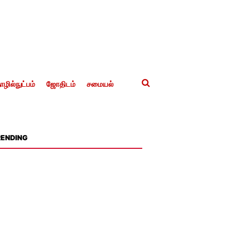
ழில்நுட்பம்
ஜோதிடம்
சமையல்
RENDING