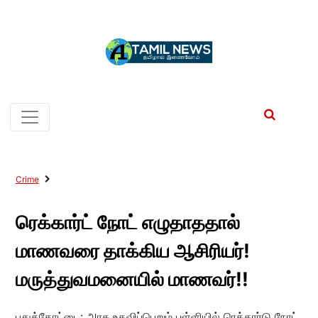
Crime
ரெக்கார்ட் நோட் எழுதாததால்
மாணவரை தாக்கிய ஆசிரியர்!
மருத்துவமனையில் மாணவர்!!
புதுக்கோட்டை: அரசு உதவிப்பெறும் பள்ளியில் ரெக்கார்டு நோட்