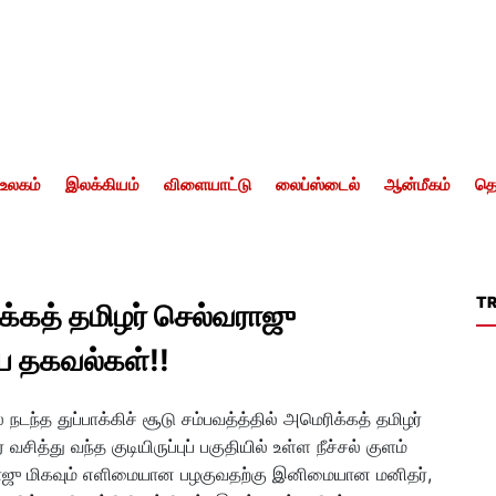
உலகம்
இலக்கியம்
விளையாட்டு
லைப்ஸ்டைல்
ஆன்மீகம்
தொ
T
ரிக்கத் தமிழர் செல்வராஜு
ய தகவல்கள்!!
டந்த துப்பாக்கிச் சூடு சம்பவத்த்தில் அமெரிக்கத் தமிழர்
ித்து வந்த குடியிருப்புப் பகுதியில் உள்ள நீச்சல் குளம்
வராஜு மிகவும் எளிமையான பழகுவதற்கு இனிமையான மனிதர்,