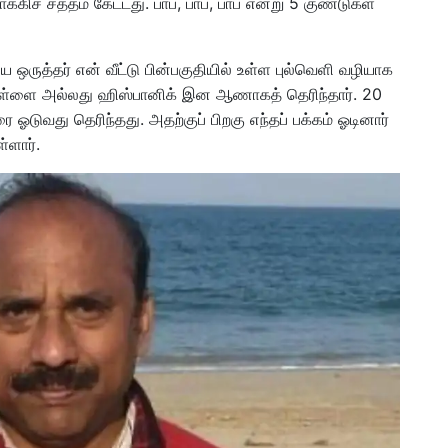
க்கிச் சத்தம் கேட்டது. பாப், பாப், பாப் என்று 5 குண்டுகள்
ய ஒருத்தர் என் வீட்டு பின்பகுதியில் உள்ள புல்வெளி வழியாக
வெள்ளை அல்லது ஹிஸ்பானிக் இன ஆணாகத் தெரிந்தார். 20
டுவது தெரிந்தது. அதற்குப் பிறகு எந்தப் பக்கம் ஓடினார்
்ளார்.