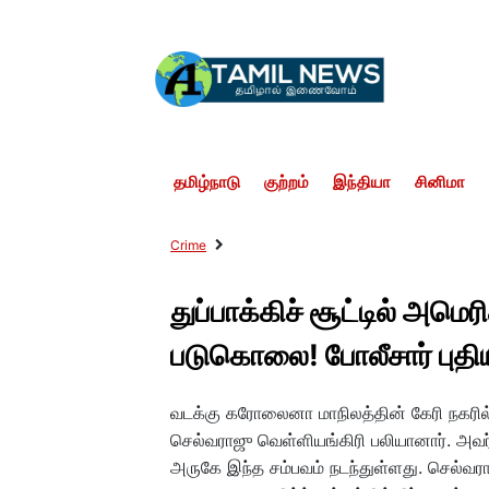
தமிழ்நாடு
குற்றம்
இந்தியா
சினிமா
Crime
துப்பாக்கிச் சூட்டில் அமெ
படுகொலை! போலீசார் புதி
வடக்கு கரோலைனா மாநிலத்தின் கேரி நகரில் ந
செல்வராஜு வெள்ளியங்கிரி பலியானார். அவர் வச
அருகே இந்த சம்பவம் நடந்துள்ளது. செல்