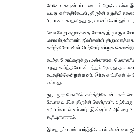
கோ
வை கவுண்டம்பாளையம் அருகே உள்ள இட
வயது கார்த்திகேயன், திருச்சி சஞ்சீவி நகர
பிரபாவை காதலித்து திருமணம் செய்துள்ளார்
வெவ்வேறு சமூகத்தை சேர்ந்த இருவரும் கோ
கொண்டுள்ளனர். இவர்களின் திருமணத்தை த
கார்த்திகேயனின் பெற்றோர் ஏற்றுக் கொண்டு
கடந்த 5 நாட்களுக்கு முன்னதாக, பெண்ணின் ப
வந்து கார்த்திகேயன் மற்றும் அவரது தாயார
கடத்திச்சென்றுள்ளனர். இந்த காட்சிகள் அங்
உள்ளது.
துடியலூர் போலீசில் கார்த்திகேயன் புகார் ச
பிரபாவை மீட்க திருச்சி சென்றனர். அப்போ
சரியில்லாமல் உள்ளார். இன்னும் 2 அல்லது 3 
கூறியுள்ளாராம்.
இதை நம்பாமல், கார்த்திகேயன் சென்னை ஐகோ