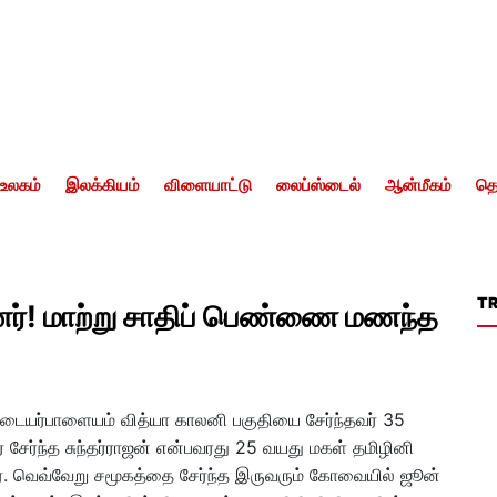
உலகம்
இலக்கியம்
விளையாட்டு
லைப்ஸ்டைல்
ஆன்மீகம்
தொ
T
்! மாற்று சாதிப் பெண்ணை மணந்த
யர்பாளையம் வித்யா காலனி பகுதியை சேர்ந்தவர் 35
ை சேர்ந்த சுந்தர்ராஜன் என்பவரது 25 வயது மகள் தமிழினி
ர். வெவ்வேறு சமூகத்தை சேர்ந்த இருவரும் கோவையில் ஜூன்