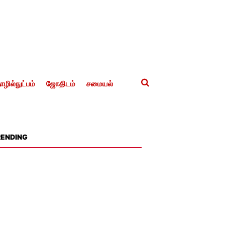
ழில்நுட்பம்
ஜோதிடம்
சமையல்
RENDING