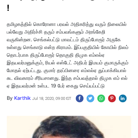
!
தமிழகத்தில் கொரோனா பரவல் அதிகரித்து வரும் நிலையில்
பல்வேறு அதிர்ச்சி தரும் சம்பவங்களும் அரங்கேறி
வருகின்றன. செங்கல்பட்டு மாவட்டம் திருப்போரூர் அருகே
உள்ளது செங்காடு என்ற கிராமம். இப்பகுதியில் கோயில் நிலம்
தொடர்பாக திருப்போரூர் தொகுதி திமுக எம்எல்ஏ
இதயவர்மனுக்கும், ரியல் எஸ்டேட் அதிபர் இமயம் குமாருக்கும்
மோதல் ஏற்பட்டது. குமார் தரப்பினரை எம்எல்ஏ துப்பாக்கியால்
சுட விவகாரம் சீரியசானது. இந்த சம்பவத்தால் திமுக எம் எல்
ஏ இதயவர்மன் உள்பட 19 பேர் கைது செய்யப்பட்டு
By
Karthik
Jul 18, 2020, 09:00 IST