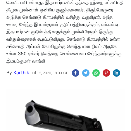
வெளியாகி உள்ளது. இதயவர்மனின் தந்தை தந்தை லட்சுமிபதி
திமுக முன்னாள் ஒன்றிய குழுத்தலைவர். திருப்போரூரை
அடுத்த செங்காடு கிராமத்தில் வசித்து வருகிறார். அதே
ஊரை சேர்ந்த இமயம்குமார் குடும்பத்தினருக்கும், எம்.எல்.ஏ.
இதயவர்மன் குடும்பத்தினருக்கும் முன்விரோதம் இருந்து
வந்துள்ளதாகக் கூறப்படுகிறது. செங்காடு கிராமத்தில் உள்ள
சங்கோதி அம்மன் கோவிலுக்கு சொந்தமான நிலம் அருகே
உள்ள 350 ஏக்கர் நிலத்தை சென்னையை சேர்ந்தவர்களுக்கு
இமயம்குமார் வாங்கி
By
Karthik
Jul 12, 2020, 18:00 IST