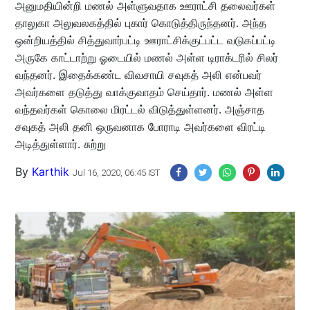
அனுமதியின்றி மணல் அள்ளுவதாக ஊராட்சி தலைவர்கள்
தாலுகா அலுவலகத்தில் புகார் கொடுத்திருந்தனர். அந்த
ஒன்றியத்தில் சித்துவார்பட்டி ஊராட்சிக்குட்பட்ட வடுகப்பட்டி
அருகே காட்டாற்று ஓடையில் மணல் அள்ள டிராக்டரில் சிலர்
வந்தனர். இதைக்கண்ட விவசாயி சவுகத் அலி என்பவர்
அவர்களை தடுத்து வாக்குவாதம் செய்தார். மணல் அள்ள
வந்தவர்கள் கொலை மிரட்டல் விடுத்துள்ளனர். அஞ்சாத
சவுகத் அலி தனி ஒருவனாக போராடி அவர்களை விரட்டி
அடித்துள்ளார். சுற்று
By
Karthik
Jul 16, 2020, 06:45 IST