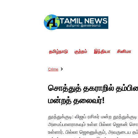
தமிழ்நாடு
குற்றம்
இந்தியா
சினிமா
Crime
சொத்துத் தகராறில் தம்பிய
மன்றத் தலைவர்!
தூத்துக்குடி: விஜய் ரசிகர் மன்ற தூத்துக
அமைப்பாளராகவும் உள்ள பில்லா ஜெகன் சொந
உள்ளார். பில்லா ஜெகனுக்கும், அவருடைய தம்