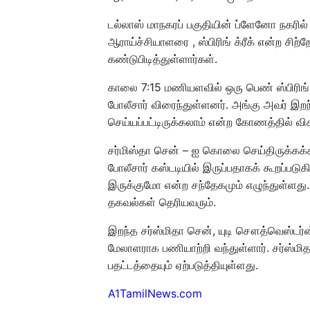
டல்லாஸ் மாநகரப் பகுதியின் ப்ளேனோ நகரில்
ஆராய்ச்சியாளரை , ஸ்பிரிங் க்ரீக் என்ற சி
கண்டுபிடித்துள்ளார்கள்.
காலை 7:15 மணியளவில் ஒரு பெண் ஸ்பிரிங் க்
போலீசார் விரைந்துள்ளனர். அங்கு அவர் இற
செய்யப்பட்டிருக்கலாம் என்ற கோணத்தில் வ
சர்மிஸ்தா சென் – ஐ கொலை செய்திருக்கக்கூ
போலீசார் கஸ்டடியில் இருப்பதாகக் கூறப்
இருக்குமோ என்ற சந்தேகமும் எழுந்துள்ளத
தகவல்கள் தெரியவரும்.
இறந்த சர்ஸ்மிதா சென், யுடி சௌத்வெஸ்டர்ன
மேலாளராக பணியாற்றி வந்துள்ளார். சர்ஸ்மித
பதட்டத்தையும் ஏற்படுத்தியுள்ளது.
A1TamilNews.com