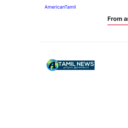
AmericanTamil
From a