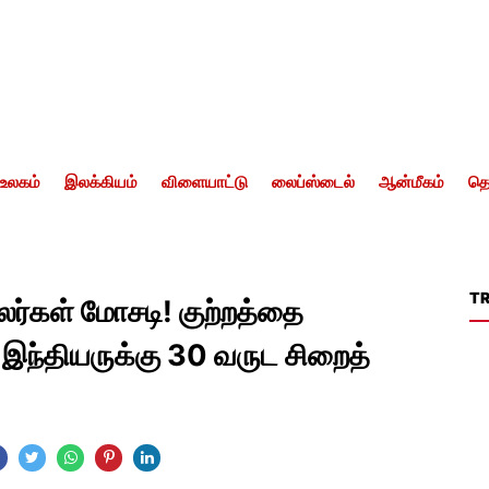
உலகம்
இலக்கியம்
விளையாட்டு
லைப்ஸ்டைல்
ஆன்மீகம்
தொ
T
ாலர்கள் மோசடி! குற்றத்தை
இந்தியருக்கு 30 வருட சிறைத்