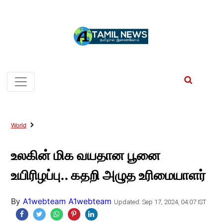
World
உலகின் மிக வயதான பூனை
உயிரிழப்பு.. கதறி அழுத உரிமையாளர்
By
A1webteam A1webteam
Updated: Sep 17, 2024, 04:07 IST