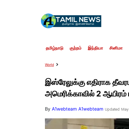
தமிழ்நாடு
குற்றம்
இந்தியா
சினிமா
World
இஸ்ரேலுக்கு எதிராக தீவ
அமெரிக்காவில் 2 ஆயிரம
By
A1webteam A1webteam
Updated: May 4