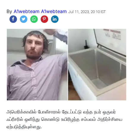
By
A1webteam A1webteam
Jul 11, 2023, 20:10 IST
அமெரிக்காவில் போலீசாரால் தேடப்பட்டு வந்த நபர் ஒருவர்
ஃப்ரீசரில் ஒளிந்து கொண்டு உயிரிழந்த சம்பவம் அதிர்ச்சியை
ஏற்படுத்தியுள்ளது.