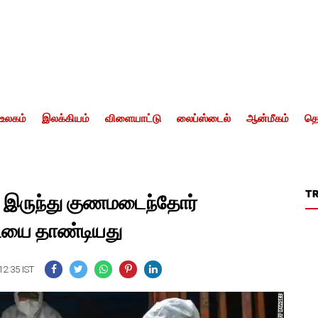
உலகம்
இலக்கியம்
விளையாட்டு
லைப்ஸ்டைல்
ஆன்மீகம்
தொ
T
இருந்து குணமடைந்தோர்
யை தாண்டியது
12:35 IST