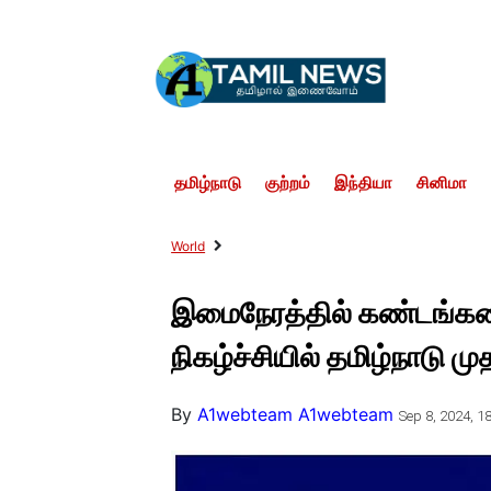
தமிழ்நாடு
குற்றம்
இந்தியா
சினிமா
World
இமைநேரத்தில் கண்டங்களை
நிகழ்ச்சியில் தமிழ்நாடு மு
By
A1webteam A1webteam
Sep 8, 2024, 18