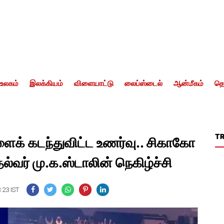
உலகம்
இலக்கியம்
விளையாட்டு
லைப்ஸ்டைல்
ஆன்மீகம்
தொ
T
க் கடந்துவிட்ட உணர்வு.. சிகாகோ
தல்வர் மு.க.ஸ்டாலின் நெகிழ்ச்சி
:23 IST