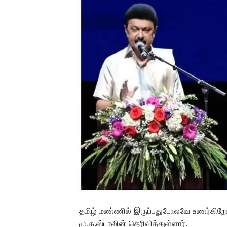
தமிழ் மண்ணில் இருப்பதுபோலவே உணர்கிறேன்
மு.க.ஸ்டாலின் தெரிவித்துள்ளார்.