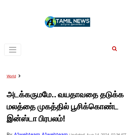
World
அடக்கருமமே.. வயதாவதை தடுக்க
மலத்தை முகத்தில் பூசிக்கொண்ட
இன்ஸ்டா பிரபலம்!
By
A1webteam A1webteam
Updated: Aug 14, 2024, 02:36 IST