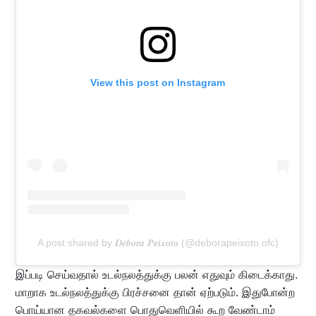
View this post on Instagram
A post shared by 𝑫𝒆𝒃𝒐𝒓𝒂 𝑷𝒆𝒊𝒙𝒐𝒕𝒐 (@deborapeixoto.ofc)
இப்படி செய்வதால் உடல்நலத்துக்கு பலன் எதுவும் கிடைக்காது.
மாறாக உடல்நலத்துக்கு பிரச்சனை தான் ஏற்படும். இதுபோன்ற
பொய்யான தகவல்களை பொதுவெளியில் கூற வேண்டாம்