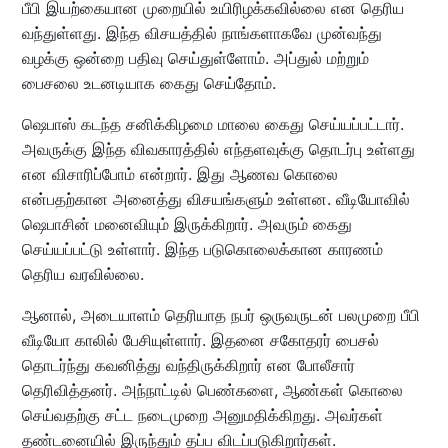
பீபி இயற்கையான முறையில் உயிரிழக்கவில்லை என தெரிய
வந்துள்ளது. இந்த விசயத்தில் நாங்களாகவே முன்வந்து
வழக்கு ஒன்றை பதிவு செய்துள்ளோம். அப்துல் மற்றும்
பைசலை உடனடியாக கைது செய்தோம்.
ஷெபாஸ் கடந்த சனிக்கிழமை மாலை கைது செய்யப்பட்டார்.
அவருக்கு இந்த விவகாரத்தில் எந்தளவுக்கு தொடர்பு உள்ளது
என விசாரிப்போம் என்றார். இது ஆணவ கொலை
என்பதற்கான அனைத்து விசயங்களும் உள்ளன. வீடியோவில்
ஷெபாசின் மனைவியும் இருக்கிறார். அவரும் கைது
செய்யப்பட்டு உள்ளார். இந்த படுகொலைக்கான காரணம்
தெரிய வரவில்லை.
ஆனால், அடையாளம் தெரியாத நபர் ஒருவருடன் பலமுறை பீபி
வீடியோ காலில் பேசியுள்ளார். இதனை சகோதரர் பைசல்
தொடர்ந்து கவனித்து வந்திருக்கிறார் என போலீசார்
தெரிவித்தனர். அந்நாட்டில் பெண்களை, ஆண்கள் கொலை
செய்வதற்கு சட்ட நடைமுறை அனுமதிக்கிறது. அவர்கள்
தண்டனையில் இருந்தும் தப்ப விடப்படுகிறார்கள்.