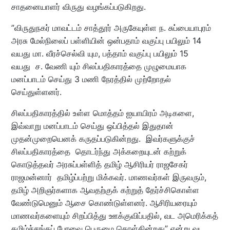
சாதனையாளர் விருது வழங்கப்படுகிறது.
”விருதுநகர் மாவட்டம் சாத்தூர் அருகேயுள்ள ந. சுப்பையாபுரம்
அரசு மேல்நிலைப் பள்ளியின் ஒன்பதாம் வகுப்பு பயிலும் 14
வயது மா. வீரச்செல்வி யும, பத்தாம் வகுப்பு பயிலும் 15
வயது ச. வேணி யும் சிலப்பதிகாரத்தை முழுமையாக
மனப்பாடம் செய்து 3 மணி நேரத்தில் முற்றோதல்
செய்துள்ளனர்.
சிலப்பதிகாரத்தில் உள்ள மொத்தம் ஐயாயிரம் அடிகளை,
இவ்வாறு மனப்பாடம் செய்து ஒப்பித்தல் இதுதான்
முதன்முறையெனக் கருதப்படுகின்றது. இவர்களுக்குச்
சிலப்பதிகாரத்தை தொடர்ந்து அக்கறையுடன் கற்றுக்
கொடுத்தவர் அரசுப்பள்ளித் தமிழ் ஆசிரியர் ராஜசேகர்
ராஜமன்னார் தமிழ்ப்பற்று மிக்கவர். மாணவர்கள் இருவரும்,
தமிழ் அறிஞர்களாக ஆவதற்குக் கற்றுத் தேர்ச்சிகொள்ள
வேண்டுமெனும் ஆசை கொண்டுள்ளனர். ஆசிரியரையும்
மாணவர்களையும் சிறப்பித்து ஊக்குவிப்பதில், வட அமெரிக்கத்
தமிழ்ச்சங்கப் பேரவை பெருமை கொள்கின்றது” என்று வட