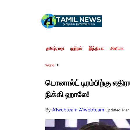
தமிழ்நாடு
குற்றம்
இந்தியா
சினிமா
World
டொனால்ட் டிரம்பிற்கு எதி
நிக்கி ஹாலே!
By
A1webteam A1webteam
Updated: Mar 5