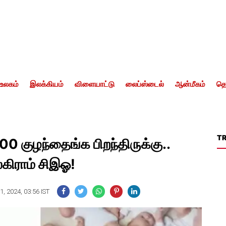
உலகம்
இலக்கியம்
விளையாட்டு
லைப்ஸ்டைல்
ஆன்மீகம்
தொ
T
00 குழந்தைங்க பிறந்திருக்கு..
லகிராம் சிஇஓ!
, 2024, 03:56 IST