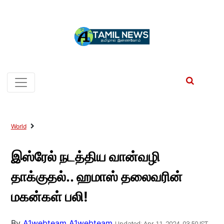
World
இஸ்ரேல் நடத்திய வான்வழி
தாக்குதல்.. ஹமாஸ் தலைவரின்
மகன்கள் பலி!
By
A1webteam A1webteam
Updated: Apr 11, 2024, 03:50 IST