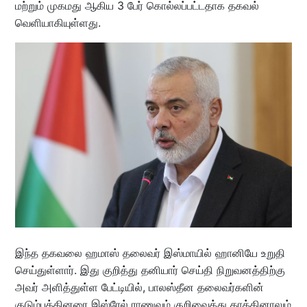
மற்றும் முகமது ஆகிய 3 பேர் கொல்லப்பட்டதாக தகவல்
வெளியாகியுள்ளது.
இந்த தகவலை ஹமாஸ் தலைவர் இஸ்மாயில் ஹானியே உறுதி
செய்துள்ளார். இது குறித்து தனியார் செய்தி நிறுவனத்திற்கு
அவர் அளித்துள்ள பேட்டியில், பாலஸ்தீன தலைவர்களின்
குடும்பத்தினரை இஸ்ரேல் ராணுவம் குறிவைத்து தாக்கினாலும்