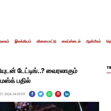
உலகம்
இலக்கியம்
விளையாட்டு
லைப்ஸ்டைல்
ஆன்மீகம்
தொ
T
ுடன் டேட்டிங்..? வைரலாகும்
மஸ்க் பதில்
7, 2024, 04:03 IST