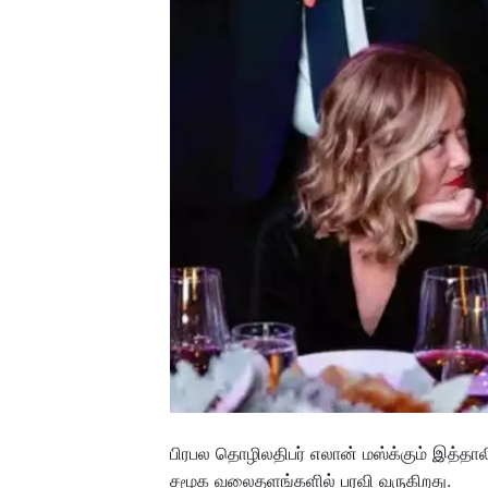
பிரபல தொழிலதிபர் எலான் மஸ்க்கும் இத்தா
சமூக வலைதளங்களில் பரவி வருகிறது.