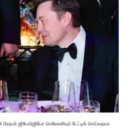
லி பிரதமர் ஜியோர்ஜியோ மெலோனியும் டேட்டிங் செய்வதாக