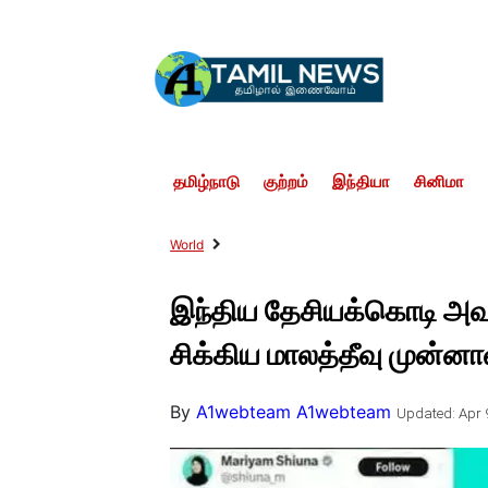
தமிழ்நாடு
குற்றம்
இந்தியா
சினிமா
World
இந்திய தேசியக்கொடி அவமதி
சிக்கிய மாலத்தீவு முன்னா
By
A1webteam A1webteam
Updated: Apr 9