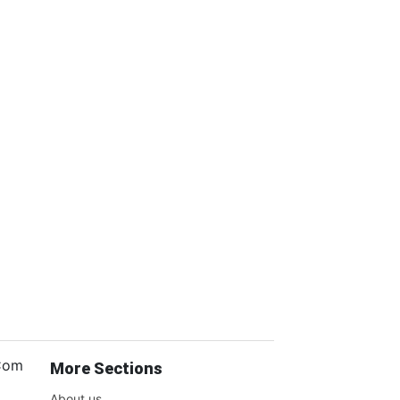
.Com
More Sections
About us