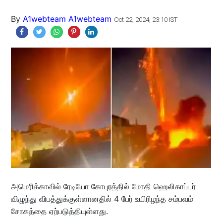
By
A1webteam A1webteam
Oct 22, 2024, 23:10 IST
அமெரிக்காவில் ரேடியோ கோபுரத்தில் மோதி ஹெலிகாப்டர்
விழுந்து விபத்துக்குள்ளானதில் 4 பேர் உயிரிழந்த சம்பவம்
சோகத்தை ஏற்படுத்தியுள்ளது.