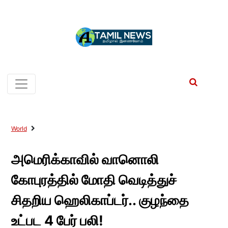
World
அமெரிக்காவில் வானொலி
கோபுரத்தில் மோதி வெடித்துச்
சிதறிய ஹெலிகாப்டர்.. குழந்தை
உட்பட 4 பேர் பலி!