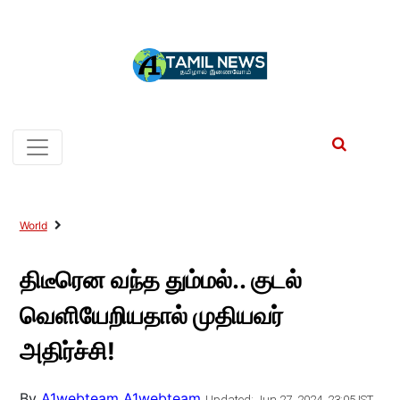
World
திடீரென வந்த தும்மல்.. குடல்
வெளியேறியதால் முதியவர்
அதிர்ச்சி!
By
A1webteam A1webteam
Updated: Jun 27, 2024, 23:05 IST