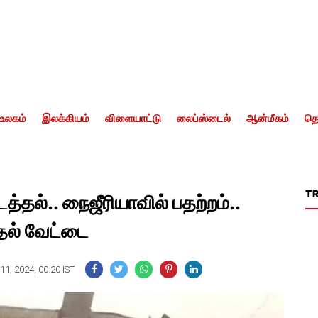
உலகம்
இலக்கியம்
விளையாட்டு
லைப்ஸ்டைல்
ஆன்மீகம்
தொ
T
தல்.. நைஜீரியாவில் பதற்றம்..
தல் வேட்டை
1, 2024, 00:20 IST