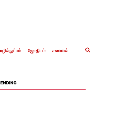
ழில்நுட்பம்
ஜோதிடம்
சமையல்
RENDING