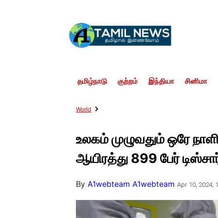
தமிழ்நாடு
குற்றம்
இந்தியா
சினிமா
World
உலகம் முழுவதும் ஒரே நா
ஆயிரத்து 899 பேர் டிஸ்சார
By
A1webteam A1webteam
Apr 10, 2024, 