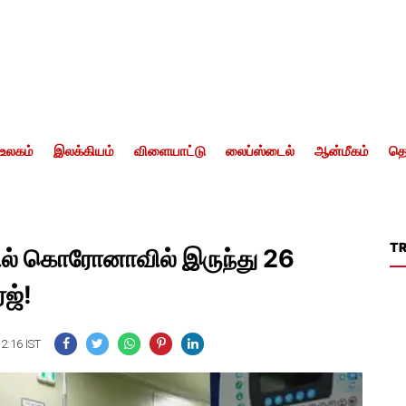
உலகம்
இலக்கியம்
விளையாட்டு
லைப்ஸ்டைல்
ஆன்மீகம்
தொ
T
ளில் கொரோனாவில் இருந்து 26
்ஜ்!
12:16 IST