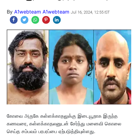
By
A1webteam A1webteam
Jul 16, 2024, 12:55 IST
கோவை அருகே கள்ளக்காதலுக்கு இடையூறாக இருந்த
கணவரை, கள்ளக்காதலனுடன் சேர்ந்து மனைவி கொலை
செய்த சம்பவம் பரபரப்பை ஏற்படுத்தியுள்ளது.