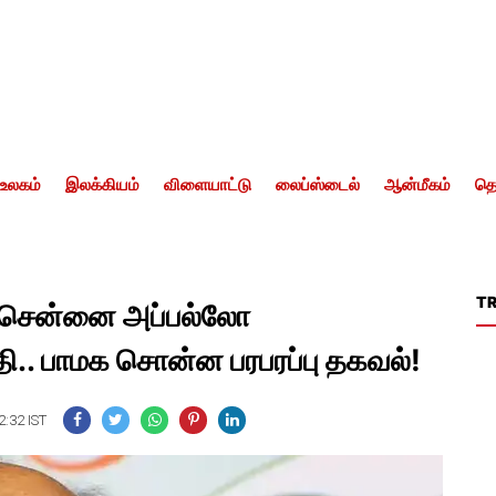
உலகம்
இலக்கியம்
விளையாட்டு
லைப்ஸ்டைல்
ஆன்மீகம்
தொ
T
.? சென்னை அப்பல்லோ
.. பாமக சொன்ன பரபரப்பு தகவல்!
2:32 IST