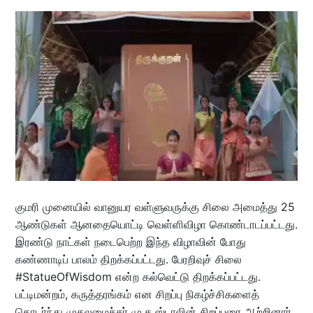
குமரி முனையில் வானுயர வள்ளுவருக்கு சிலை அமைத்து 25
ஆண்டுகள் ஆனதையொட்டி வெள்ளிவிழா கொண்டாடப்பட்டது.
இரண்டு நாட்கள் நடைபெற்ற இந்த விழாவின் போது
கண்ணாடிப் பாலம் திறக்கப்பட்டது. பேரறிவுச் சிலை
#StatueOfWisdom என்ற கல்வெட்டு திறக்கப்பட்டது.
பட்டிமன்றம், கருத்தரங்கம் என சிறப்பு நிகழ்ச்சிகளைத்
தொடர்ந்து முதலமைச்சர் மு.க.ஸ்டாலின் சிறப்புரை ஆற்றினார்.