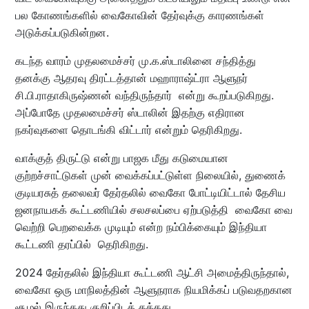
பல கோணங்களில் வைகோவின் தேர்வுக்கு காரணங்கள்
அடுக்கப்படுகின்றன.
கடந்த வாரம் முதலமைச்சர் மு.க.ஸ்டாலினை சந்தித்து
தனக்கு ஆதரவு திரட்டத்தான் மஹாராஷ்ட்ரா ஆளுநர்
சி.பி.ராதாகிருஷ்ணன் வந்திருந்தார் என்று கூறப்படுகிறது.
அப்போதே முதலமைச்சர் ஸ்டாலின் இதற்கு எதிரான
நகர்வுகளை தொடங்கி விட்டார் என்றும் தெரிகிறது.
வாக்குத் திருட்டு என்று பாஜக மீது கடுமையான
குற்றச்சாட்டுகள் முன் வைக்கப்பட்டுள்ள நிலையில், துணைக்
குடியரசுத் தலைவர் தேர்தலில் வைகோ போட்டியிட்டால் தேசிய
ஜனநாயகக் கூட்டணியில் சலசலப்பை ஏற்படுத்தி வைகோ வை
வெற்றி பெறவைக்க முடியும் என்ற நம்பிக்கையும் இந்தியா
கூட்டணி தரப்பில் தெரிகிறது.
2024 தேர்தலில் இந்தியா கூட்டணி ஆட்சி அமைத்திருந்தால்,
வைகோ ஒரு மாநிலத்தின் ஆளுநராக நியமிக்கப் படுவதறகான
சூழல் இருந்தது குறிப்பிடத் தக்கது.