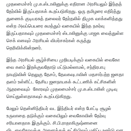
முதலமைச்சர் மு.க.ஸ்டாலினுக்கு எதிரான அரசியலும் இந்தத்
தேர்வில் இருப்பதாகக் கூறப்படுகிறது. ஒரு தமிழரை எதிர்த்து
துணைக் குடியரசுத் தலைவர் தேர்தலில் திமுக வாக்களித்தது
என்ற அவப்பெயரை சுமத்தும் வகையில் இந்த நகர்வு
இருப்பதாகவும் முதலமைச்சர் ஸ்டாலினுக்கு பாஜக வைத்துள்ள
செக் எனவும் அரசியல் விமர்சகர்கள் கருத்து
தெரிவிக்கின்றனர்.
இந்த அரசியல் சூழ்ச்சியை முறியடிக்கும் வகையில் வைகோ
வை களம் இறக்குவதோடு மட்டுமல்லாமல், சந்திரபாபு
நாயுடுவின் தெலுகு தேசம், தேவகவுடாவின் மதசார்பற்ற ஜனதா
தளம் உள்ளிட்ட தேசிய ஜனநாயகக் கூட்டணிக் கட்சிகளின்
ஆதரவையும் கோரவும் முதலமைச்சர் மு.க.ஸ்டாலின் முடிவு
செய்துள்ளதாகவும் கூறப்படுகிறது.
மேலும் தென்னிந்தியர் வட இந்தியர் என்ற போட்டி சூழல்
உருவாதை தடுக்கும் வகையிலும் வைகோவின் தேர்வு
சரியானதாக இருக்கும். சி.பி.ராதாகிருஷ்ணனை
விட வைகோவுக்கு அனைத்துக் கட்சியிலும் மதிப்பு உண்டு என