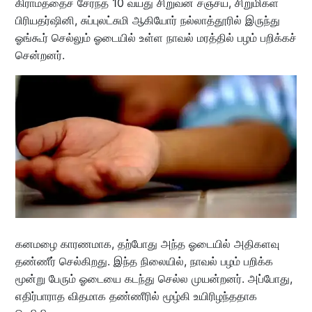
கிராமத்தைச் சேர்ந்த 10 வயது சிறுவன் சஞ்சய், சிறுமிகள்
பிரியதர்ஷினி, சுப்புலட்சுமி ஆகியோர் நல்லாத்தூரில் இருந்து
ஓங்கூர் செல்லும் ஓடையில் உள்ள நாவல் மரத்தில் பழம் பறிக்கச்
சென்றனர்.
கனமழை காரணமாக, தற்போது அந்த ஓடையில் அதிகளவு
தண்ணீர் செல்கிறது. இந்த நிலையில், நாவல் பழம் பறிக்க
மூன்று பேரும் ஓடையை கடந்து செல்ல முயன்றனர். அப்போது,
எதிர்பாராத விதமாக தண்ணீரில் மூழ்கி உயிரிழந்ததாக