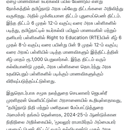
ஏழை மாணவிகள் உயர்கல்வி பயில வேண்டும் என்று
நோக்கத்தில் தமிழ்நாடு அரசு பல்வேறு திட்டங்களை அறிவித்து
வருகிறது. அதில் முக்கியமான திட்டம் புதுமைப்பெண் திட்டம்.
இந்த திட்டம் 6 முதல் 12-ம் வகுப்பு வரை அரசு பள்ளிகளில்
படித்து, தமிழ்நாட்டில் உயர்கல்வி பயிலும் மாணவகிள் மற்றும்
தனியார் பள்ளிகளில் Right to Education (RTE)யின் கீழ் 6
முதல் 8-ம் வகுப்பு வரை பயின்று பின் 9 முதல் 12-ம் வகுப்பு
வரை அரசுப் பள்ளியில் படித்த மாணவிகளும் இத்திட்டத்தின்
கீழ் மாதம் ரூ.1,000 பெறுவார்கள். இந்த திட்டம் வரும்
கல்வியாண்டு முதல், அரசு பள்ளிகளை தொடர்ந்து அரசு
உதவிபெறும் பள்ளிகளில் படிக்கும் மாணவிகளுக்கும்
விரிவுப்படுத்தப்பட்டுள்ளது.
இதுதொடர்பாக சமூக நலத்துறை செயலாளர் ஜெயஸ்ரீ
முரளிதரன் வெளியிட்டுள்ள அரசாணையில் கூறியுள்ளதாவது,
“தமிழ்நாடு நிதி மற்றும் மனிதவள மேம்பாட்டுத்துறை
அமைச்சர் தங்கம் தென்னரசு, 2024-25-ம் ஆண்டுக்கான
நிதிநிலை அறிக்கையில், ‘மூவலூர் ராமாமிர்தம் அம்மையார்
புதுமைப் பெண் திட்டம்’ வரும் கல்வியாண்டு முதல் அரசு