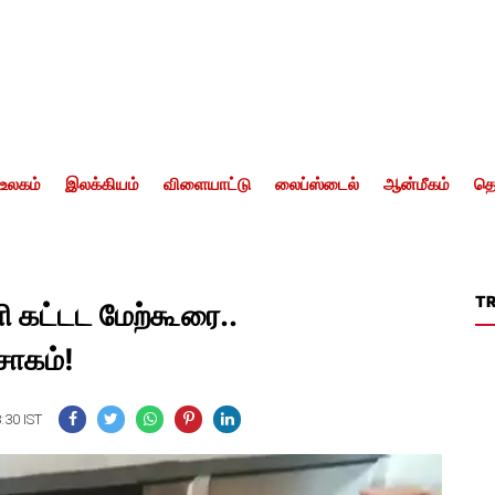
உலகம்
இலக்கியம்
விளையாட்டு
லைப்ஸ்டைல்
ஆன்மீகம்
தொ
T
ளி கட்டட மேற்கூரை..
சோகம்!
:30 IST