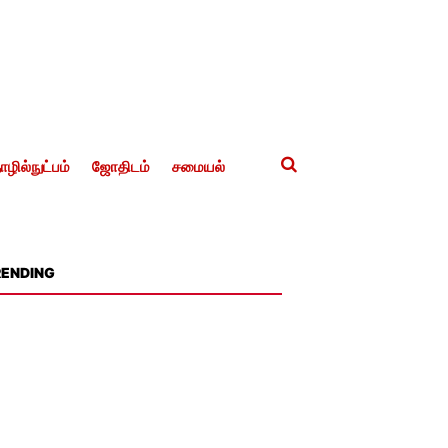
ழில்நுட்பம்
ஜோதிடம்
சமையல்
RENDING