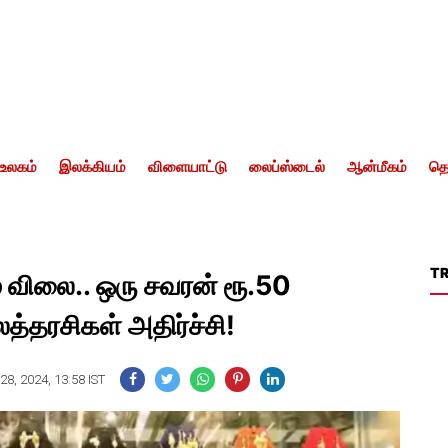
உலகம்
இலக்கியம்
விளையாட்டு
லைப்ஸ்டைல்
ஆன்மீகம்
தொ
T
 விலை.. ஒரு சவரன் ரூ.50
த்தரசிகள் அதிர்ச்சி!
8, 2024, 13:58 IST