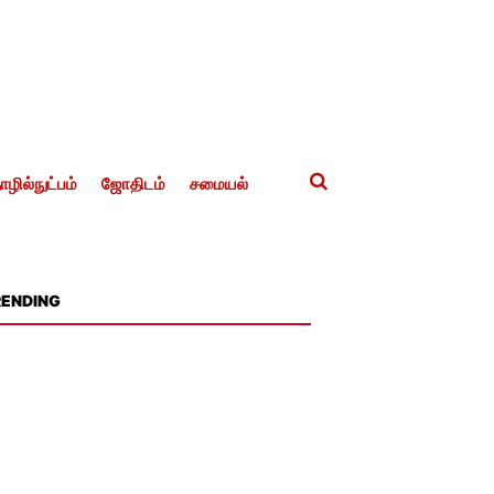
ழில்நுட்பம்
ஜோதிடம்
சமையல்
RENDING