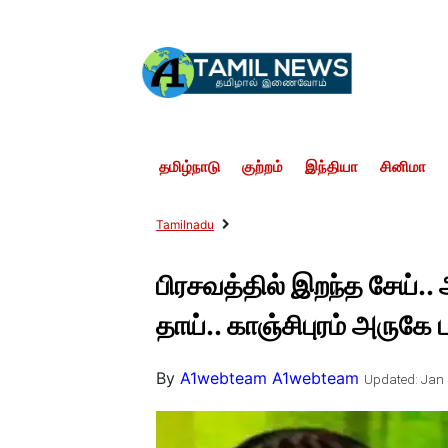
தமிழ்நாடு
குற்றம்
இந்தியா
சினிமா
Tamilnadu
பிரசவத்தில் இறந்த சேய்.. 
தாய்.. காஞ்சிபுரம் அருகே ப
By
A1webteam A1webteam
Updated: Jan 3