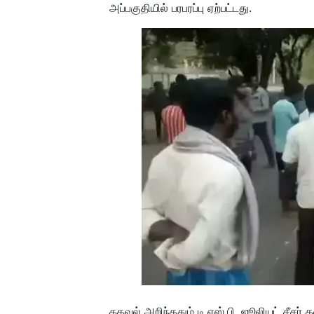
அப்பகுதியில் பரபரப்பு ஏற்பட்டது.
தகவல் அறிந்ததும் டி.எஸ்.பி. ஜூலியட் சீச