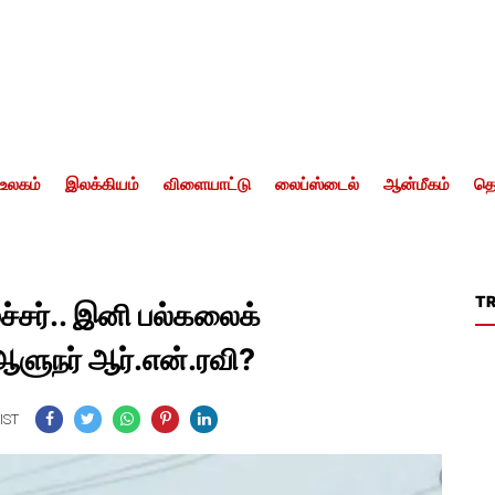
உலகம்
இலக்கியம்
விளையாட்டு
லைப்ஸ்டைல்
ஆன்மீகம்
தொ
T
்சர்.. இனி பல்கலைக்
ஆளுநர் ஆர்.என்.ரவி?
IST