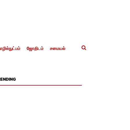
ழில்நுட்பம்
ஜோதிடம்
சமையல்
RENDING