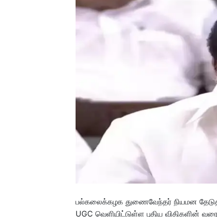
பல்கலைக்கழக துணைவேந்தர் நியமன தேடுதல
UGC வெளியிட்டுள்ள புதிய விதிகளின் வரைவு