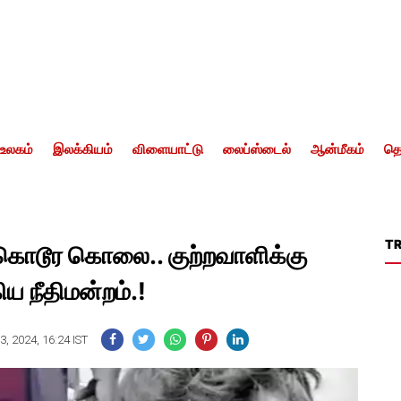
உலகம்
இலக்கியம்
விளையாட்டு
லைப்ஸ்டைல்
ஆன்மீகம்
தொ
T
கொடூர கொலை.. குற்றவாளிக்கு
 நீதிமன்றம்.!
, 2024, 16:24 IST