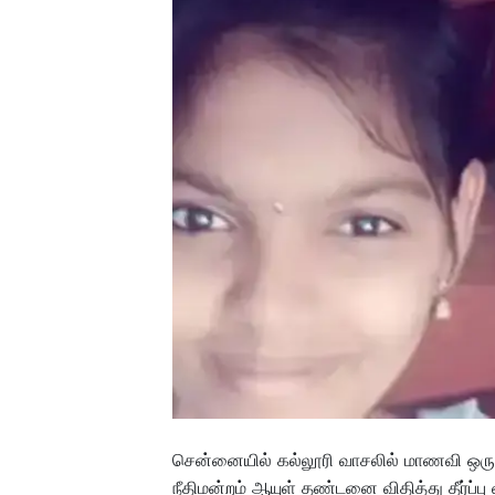
சென்னையில் கல்லூரி வாசலில் மாணவி ஒருவர
நீதிமன்றம் ஆயுள் தண்டனை விதித்து தீர்ப்பு