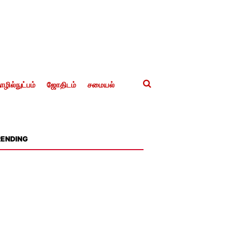
ழில்நுட்பம்
ஜோதிடம்
சமையல்
RENDING